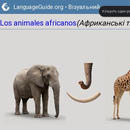
LanguageGuide.org
•
Візуальний словник 
Клацніть один ра
Los animales africanos
(Африканські 