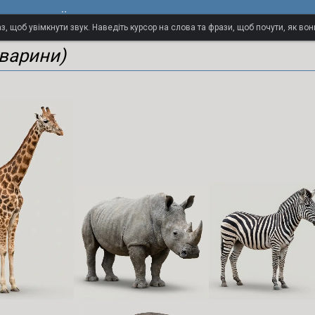
іспанської мови
з, щоб увімкнути звук. Наведіть курсор на слова та фрази, щоб почути, як в
тварини)