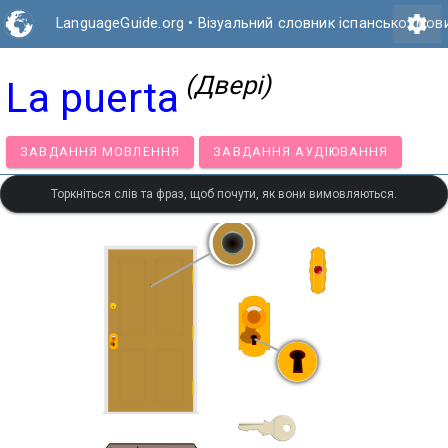
settings
LanguageGuide.org
•
Візуальний словник іспанської мов
(Двері)
La puerta
ЗАВДАННЯ МОВЛЕННЯ
ЗАВДАННЯ АУДІЮВАННЯ
Торкніться слів та фраз, щоб почути, як вони вимовляються.