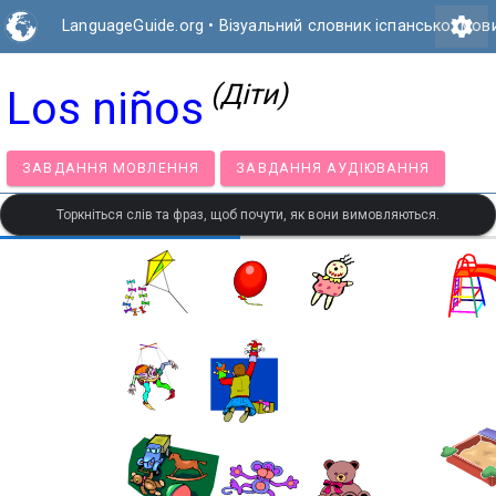
settings
LanguageGuide.org
•
Візуальний словник іспанської мов
(Діти)
Los niños
ЗАВДАННЯ МОВЛЕННЯ
ЗАВДАННЯ АУДІЮВАННЯ
Торкніться слів та фраз, щоб почути, як вони вимовляються.