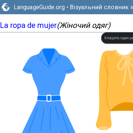
LanguageGuide.org
•
Візуальний словник 
La ropa de mujer
(Жіночий одяг)
Клацніть один ра