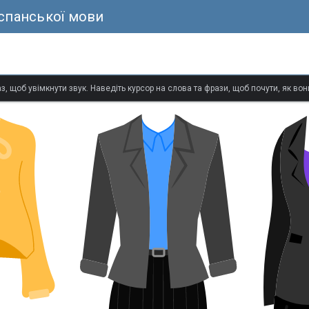
іспанської мови
з, щоб увімкнути звук. Наведіть курсор на слова та фрази, щоб почути, як в