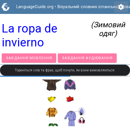
settings
LanguageGuide.org
•
Візуальний словник іспанської мов
(Зимовий
La ropa de
одяг)
invierno
ЗАВДАННЯ МОВЛЕННЯ
ЗАВДАННЯ АУДІЮВАННЯ
Торкніться слів та фраз, щоб почути, як вони вимовляються.