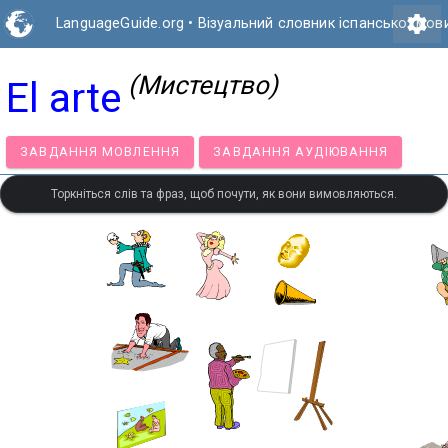
settings
LanguageGuide.org
•
Візуальний словник іспанської мов
(Мистецтво)
El arte
ЗАВДАННЯ МОВЛЕННЯ
ЗАВДАННЯ АУДІЮВАННЯ
Торкніться слів та фраз, щоб почути, як вони вимовляються.