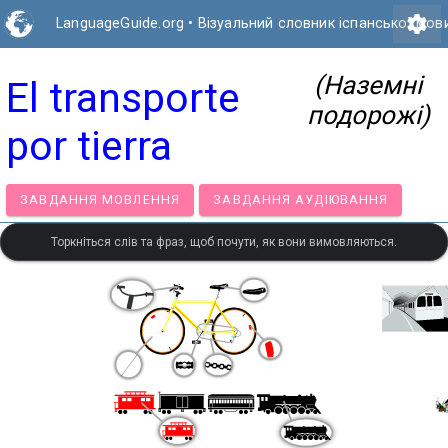
settings
LanguageGuide.org
•
Візуальний словник іспанської мов
(Наземні
El transporte
подорожі)
por tierra
ЗАВДАННЯ МОВЛЕННЯ
ЗАВДАННЯ АУДІЮВАННЯ
Торкніться слів та фраз, щоб почути, як вони вимовляються.