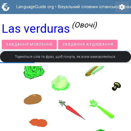
settings
LanguageGuide.org
•
Візуальний словник іспанської мов
(Овочі)
Las verduras
ЗАВДАННЯ МОВЛЕННЯ
ЗАВДАННЯ АУДІЮВАННЯ
Торкніться слів та фраз, щоб почути, як вони вимовляються.