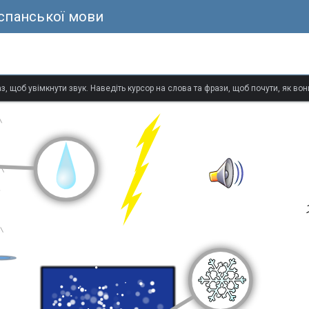
іспанської мови
з, щоб увімкнути звук. Наведіть курсор на слова та фрази, щоб почути, як в