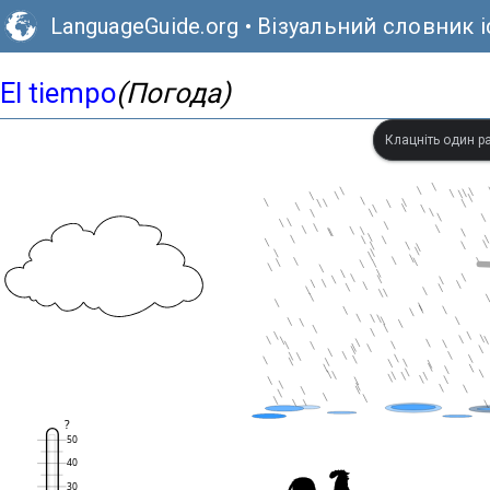
LanguageGuide.org
•
Візуальний словник 
El tiempo
(Погода)
Клацніть один ра