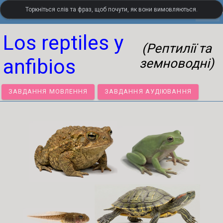
Торкніться слів та фраз, щоб почути, як вони вимовляються.
settings
LanguageGuide.org
•
Візуальний словник іспанської мов
Los reptiles y
(Рептилії та
anfibios
земноводні)
ЗАВДАННЯ МОВЛЕННЯ
ЗАВДАННЯ АУДІЮВАННЯ