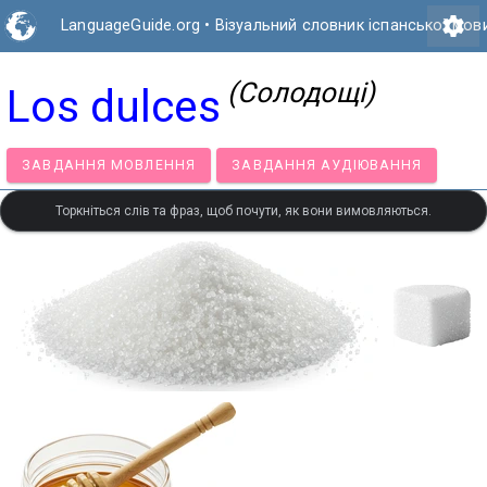
settings
LanguageGuide.org
•
Візуальний словник іспанської мов
(Солодощі)
Los dulces
ЗАВДАННЯ МОВЛЕННЯ
ЗАВДАННЯ АУДІЮВАННЯ
Торкніться слів та фраз, щоб почути, як вони вимовляються.