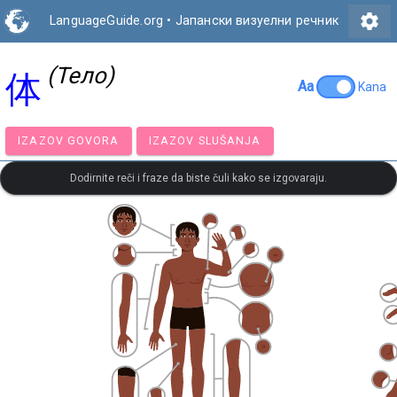
settings
LanguageGuide.org
•
Јапански визуелни речник
(Тело)
体
Aa
Kana
IZAZOV GOVORA
IZAZOV SLUŠANJA
Dodirnite reči i fraze da biste čuli kako se izgovaraju.