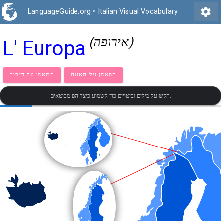
settings
LanguageGuide.org
•
Italian Visual Vocabulary
(אירופה)
L' Europa
התאמן על האזנה
התאמן על דיבור
הקש על מילים וביטויים כדי לשמוע כיצד הם מבוטאים.