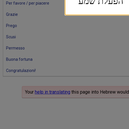
הפעלת שמע
Per favore / per piacere
Grazie
Prego
Scusi
Permesso
Buona fortuna
Congratulazioni!
Your
help in translating
this page into Hebrew would 