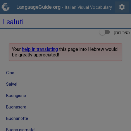
settings
LanguageGuide.org
•
Italian Visual Vocabulary
I saluti
מצב בוחן
Your
help in translating
this page into Hebrew would
be greatly appreciated!
Ciao
Salve!
Buongiono
Buonasera
Buonanotte
Buona giornata!