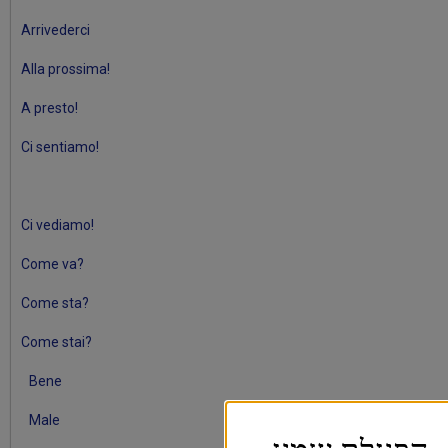
Arrivederci
Alla prossima!
A presto!
Ci sentiamo!
Ci vediamo!
Come va?
Come sta?
Come stai?
Bene
Male