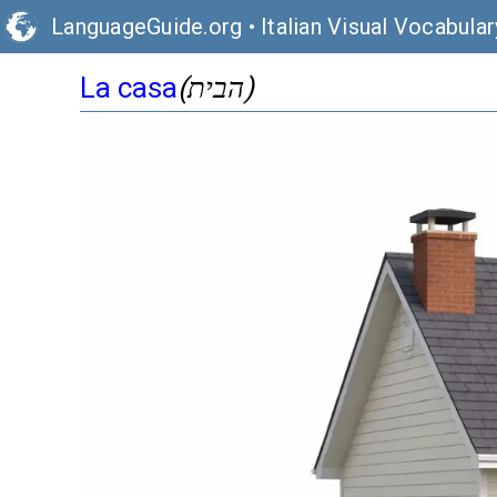
LanguageGuide.org
•
Italian Visual Vocabular
(הבית)
La casa