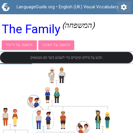
settings
LanguageGuide.org
•
English (UK) Visual Vocabulary
(המשפחה)
The Family
התאמן על האזנה
התאמן על דיבור
הקש על מילים וביטויים כדי לשמוע כיצד הם מבוטאים.