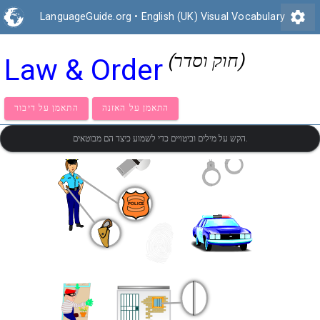
settings
LanguageGuide.org
•
English (UK) Visual Vocabulary
(חוק וסדר)
Law & Order
התאמן על האזנה
התאמן על דיבור
הקש על מילים וביטויים כדי לשמוע כיצד הם מבוטאים.