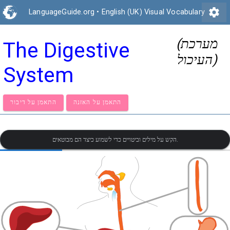
settings
LanguageGuide.org
•
English (UK) Visual Vocabulary
(מערכת
The Digestive
העיכול)
System
התאמן על האזנה
התאמן על דיבור
הקש על מילים וביטויים כדי לשמוע כיצד הם מבוטאים.