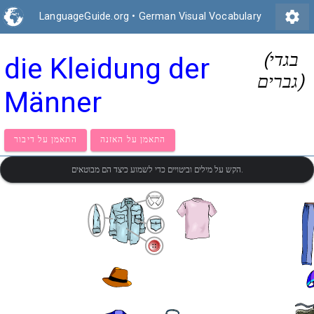
settings
LanguageGuide.org
•
German Visual Vocabulary
(בגדי
die Kleidung der
גברים)
Männer
התאמן על האזנה
התאמן על דיבור
הקש על מילים וביטויים כדי לשמוע כיצד הם מבוטאים.