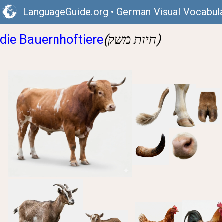
LanguageGuide.org
•
German Visual Vocabul
(חיות משק)
die Bauernhoftiere