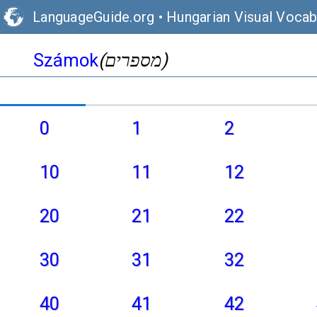
LanguageGuide.org
•
Hungarian Visual Vocab
(מספרים)
Számok
0
1
2
10
11
12
20
21
22
30
31
32
40
41
42