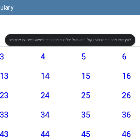
ulary
לחץ פעם אחת כדי להפעיל קול. רחף מעל מילים וביטויים כדי לשמוע כיצד הם מבוטאים.
3
4
5
6
13
14
15
16
23
24
25
26
33
34
35
36
43
44
45
46