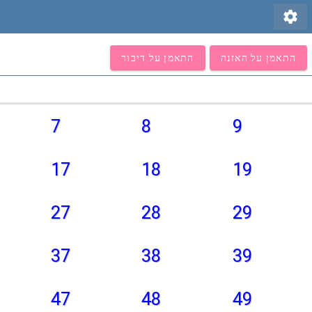
settings
התאמן על האזנה
התאמן על דיבור
7
8
9
17
18
19
27
28
29
37
38
39
47
48
49