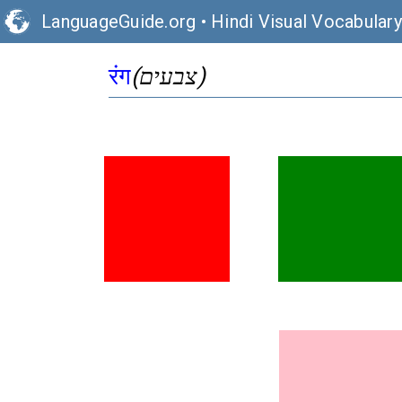
LanguageGuide.org
•
Hindi Visual Vocabulary
(צבעים)
रंग