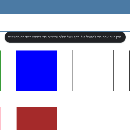
לחץ פעם אחת כדי להפעיל קול. רחף מעל מילים וביטויים כדי לשמוע כיצד הם מבוטאים.