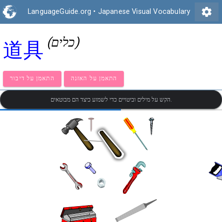
settings
LanguageGuide.org
•
Japanese Visual Vocabulary
(כלים)
道具
התאמן על האזנה
התאמן על דיבור
הקש על מילים וביטויים כדי לשמוע כיצד הם מבוטאים.