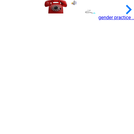
keyboard_arrow_
gender practice ..