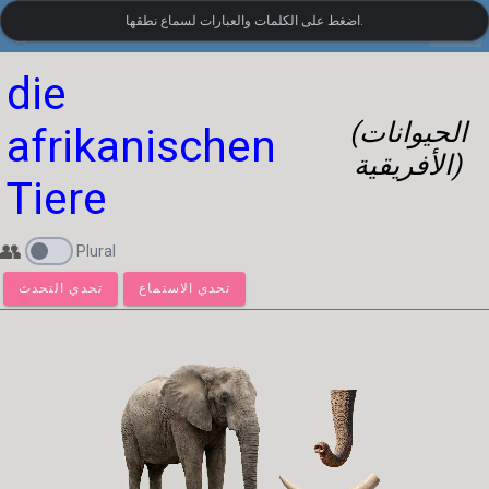
settings
اضغط على الكلمات والعبارات لسماع نطقها.
المفردات البصرية الألمانية
•
LanguageGuide.org
die
(الحيوانات
afrikanischen
الأفريقية)
Tiere
👥
Plural
تحدي الاستماع
تحدي التحدث