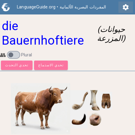
settings
المفردات البصرية الألمانية
•
LanguageGuide.org
die
(حيوانات
Bauernhoftiere
المزرعة)
👥
Plural
تحدي الاستماع
تحدي التحدث