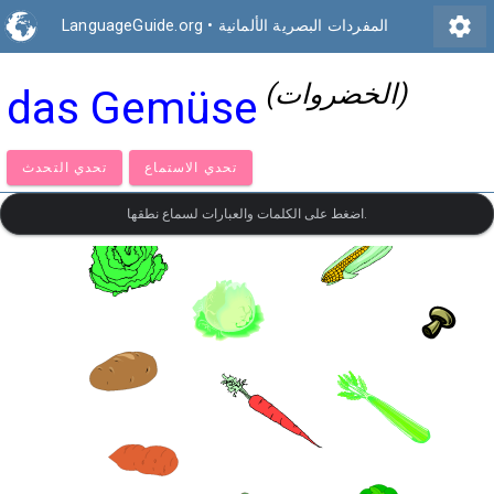
settings
المفردات البصرية الألمانية
•
LanguageGuide.org
(الخضروات)
das Gemüse
تحدي الاستماع
تحدي التحدث
اضغط على الكلمات والعبارات لسماع نطقها.