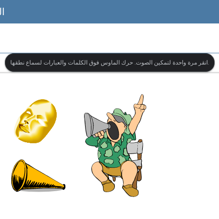
ال
انقر مرة واحدة لتمكين الصوت. حرك الماوس فوق الكلمات والعبارات لسماع نطقها.