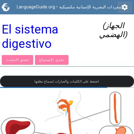
settings
المفردات البصرية الإسبانية مكسيكية
•
LanguageGuide.org
(الجهاز
El sistema
الهضمي)
digestivo
تحدي الاستماع
تحدي التحدث
اضغط على الكلمات والعبارات لسماع نطقها.