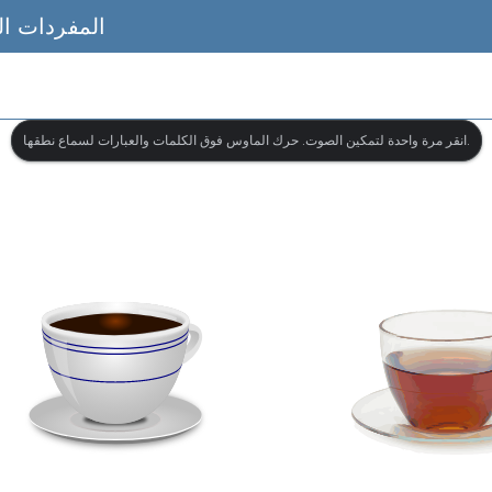
المفردات ال
انقر مرة واحدة لتمكين الصوت. حرك الماوس فوق الكلمات والعبارات لسماع نطقها.