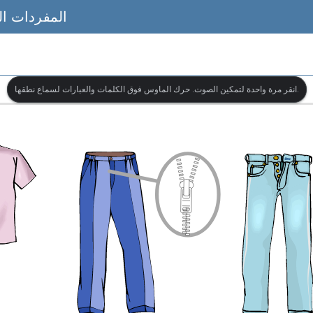
المفردات ال
انقر مرة واحدة لتمكين الصوت. حرك الماوس فوق الكلمات والعبارات لسماع نطقها.