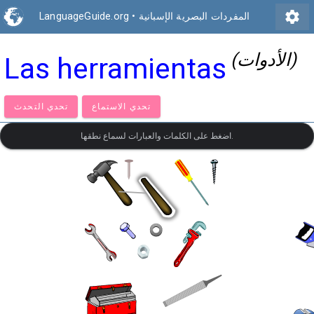
settings
المفردات البصرية الإسبانية
•
LanguageGuide.org
(الأدوات)
Las herramientas
تحدي الاستماع
تحدي التحدث
اضغط على الكلمات والعبارات لسماع نطقها.