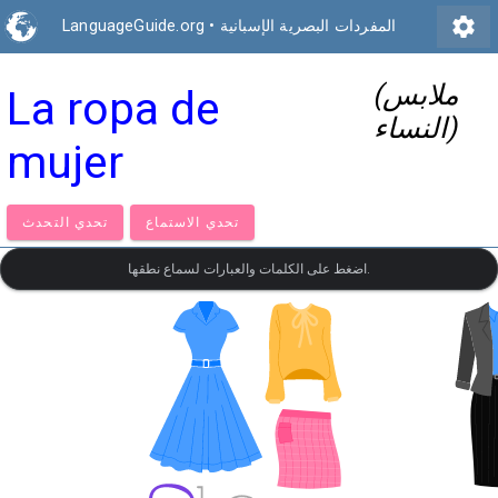
settings
المفردات البصرية الإسبانية
•
LanguageGuide.org
(ملابس
La ropa de
النساء)
mujer
تحدي الاستماع
تحدي التحدث
اضغط على الكلمات والعبارات لسماع نطقها.