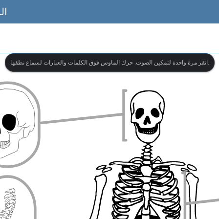
ال
انقر مرة واحدة لتمكين الصوت. حرك الماوس فوق الكلمات والعبارات لسماع نطقها.