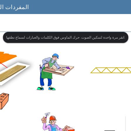
المفردات الب
انقر مرة واحدة لتمكين الصوت. حرك الماوس فوق الكلمات والعبارات لسماع نطقها.