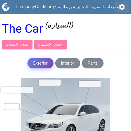
settings
المفردات البصرية الإنجليزية بريطانية
•
LanguageGuide.org
(السيارة)
The Car
تحدي الاستماع
تحدي التحدث
Exterior
Interior
Parts