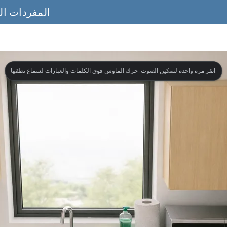
المفردات الب
انقر مرة واحدة لتمكين الصوت. حرك الماوس فوق الكلمات والعبارات لسماع نطقها.