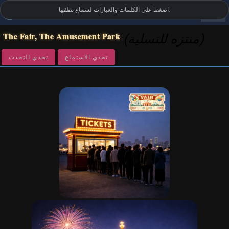
settings
اضغط على الكلمات والعبارات لسماع نطقها.
المفردات البصرية الإنجليزية بريطانية
•
LanguageGuide.org
The Fair, The Amusement Park
(منتزه للتسلية)
تحدي الاستماع
تحدي التحدث