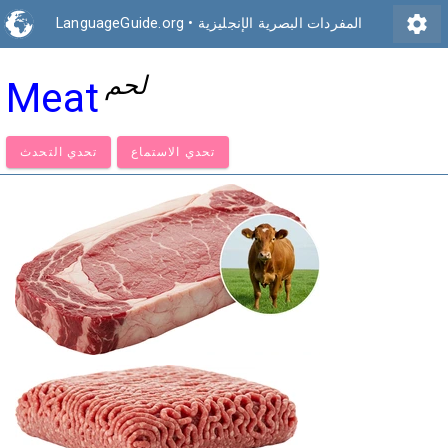
settings
المفردات البصرية الإنجليزية
•
LanguageGuide.org
لحم
Meat
تحدي الاستماع
تحدي التحدث