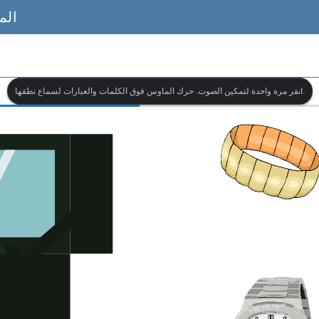
الم
انقر مرة واحدة لتمكين الصوت. حرك الماوس فوق الكلمات والعبارات لسماع نطقها.