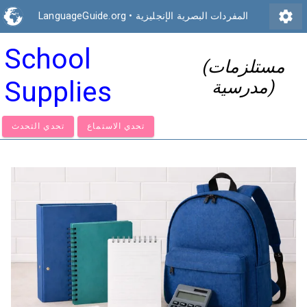
settings
المفردات البصرية الإنجليزية
•
LanguageGuide.org
School
(مستلزمات
Supplies
مدرسية)
تحدي الاستماع
تحدي التحدث