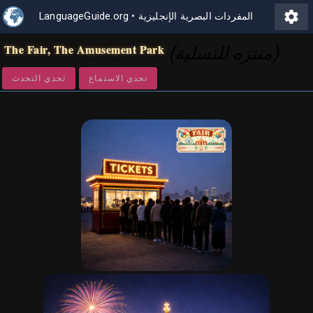
settings
المفردات البصرية الإنجليزية
•
LanguageGuide.org
The Fair, The Amusement Park
(منتزه للتسلية)
تحدي الاستماع
تحدي التحدث