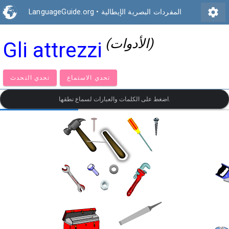
settings
المفردات البصرية الإيطالية
•
LanguageGuide.org
(الأدوات)
Gli attrezzi
تحدي الاستماع
تحدي التحدث
اضغط على الكلمات والعبارات لسماع نطقها.