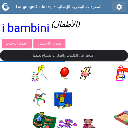
settings
المفردات البصرية الإيطالية
•
LanguageGuide.org
(الأطفال)
i bambini
تحدي الاستماع
تحدي التحدث
اضغط على الكلمات والعبارات لسماع نطقها.