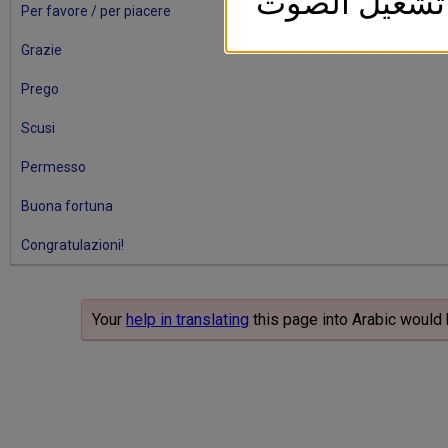
تشغيل الصوت
Per favore / per piacere
Grazie
Prego
Scusi
Permesso
Buona fortuna
Congratulazioni!
Your
help in translating
this page into Arabic would 