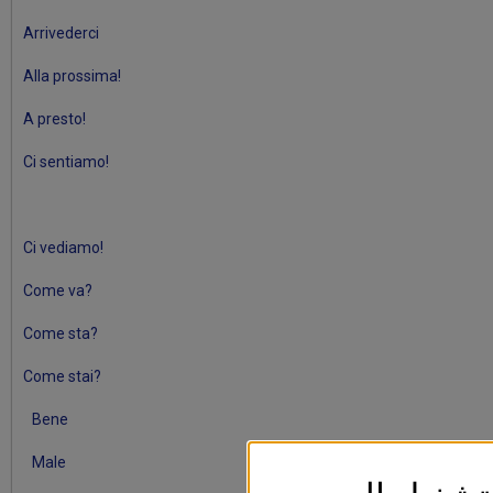
Arrivederci
Alla prossima!
A presto!
Ci sentiamo!
Ci vediamo!
Come va?
Come sta?
Come stai?
Bene
Male