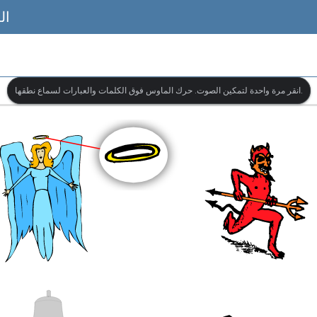
ال
انقر مرة واحدة لتمكين الصوت. حرك الماوس فوق الكلمات والعبارات لسماع نطقها.