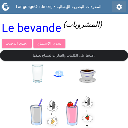
settings
المفردات البصرية الإيطالية
•
LanguageGuide.org
(المشروبات)
Le bevande
تحدي الاستماع
تحدي التحدث
اضغط على الكلمات والعبارات لسماع نطقها.