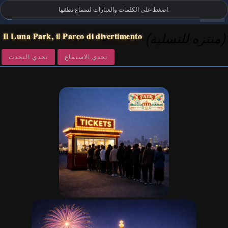
settings
اضغط على الكلمات والعبارات لسماع نطقها.
المفردات البصرية الإيطالية
•
LanguageGuide.org
Il Luna Park, il Parco di divertimento
(منتزه للتسلية)
تحدي الاستماع
تحدي التحدث