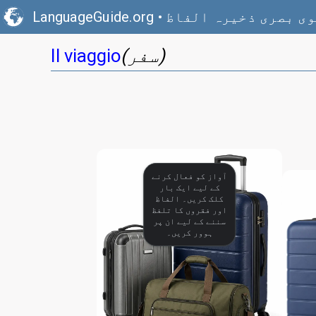
ی بصری ذخیرہ الفاظ
•
LanguageGuide.org
(سفر)
Il viaggio
آواز کو فعال کرنے
کے لیے ایک بار
کلک کریں۔ الفاظ
اور فقروں کا تلفظ
سننے کے لیے ان پر
ہوور کریں۔