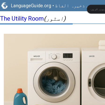
ی بصری ذخیرہ الفاظ
•
LanguageGuide.org
ہوور کریں۔
(اسٹور)
The Utility Room