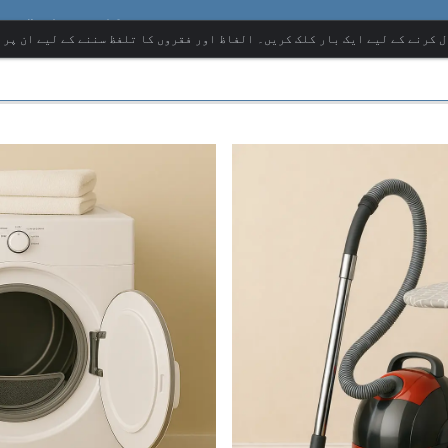
برطانوی انگریز
ل کرنے کے لیے ایک بار کلک کریں۔ الفاظ اور فقروں کا تلفظ سننے کے لیے ان پر 